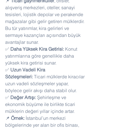
📌 
Ticari gayrimenkuller
, ofisler, 
alışveriş merkezleri, oteller, sanayi 
tesisleri, lojistik depolar ve perakende 
mağazalar gibi gelir getiren mülklerdir. 
Bu tür yatırımlar, kira gelirleri ve 
sermaye kazançları açısından büyük 
avantajlar sunar.
✅ 
Daha Yüksek Kira Getirisi:
 Konut 
yatırımlarına göre genellikle daha 
yüksek kira getirisi sunar. 
✅ 
Uzun Vadeli Kira 
Sözleşmeleri:
 Ticari mülklerde kiracılar 
uzun vadeli sözleşmeler yapar, 
böylece gelir akışı daha stabil olur. 
✅ 
Değer Artışı:
 Şehirleşme ve 
ekonomik büyüme ile birlikte ticari 
mülklerin değeri yıllar içinde artar.
📌 
Örnek:
 İstanbul’un merkezi 
bölgelerinde yer alan bir ofis binası, 