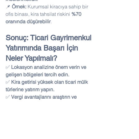
📌 
Örnek:
 Kurumsal kiracıya sahip bir 
ofis binası, kira tahsilat riskini 
%70 
oranında düşürebilir
.
Sonuç: Ticari Gayrimenkul 
Yatırımında Başarı İçin 
Neler Yapılmalı?
✅ 
Lokasyon analizine önem verin ve 
gelişen bölgeleri tercih edin.
✅ 
Kira getirisi yüksek olan ticari mülk 
türlerine yatırım yapın.
✅ 
Vergi avantajlarını araştırın ve 
finansman seçeneklerini iyi 
değerlendirin.
✅ 
Uzun vadeli kira sözleşmeleri ile 
yatırımınızı güvence altına alın.
✅ 
Kurumsal kiracılar ile anlaşarak 