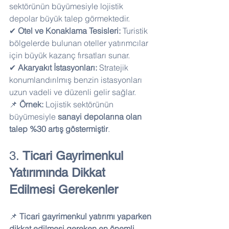
sektörünün büyümesiyle lojistik 
depolar büyük talep görmektedir.
✔ 
Otel ve Konaklama Tesisleri:
 Turistik 
bölgelerde bulunan oteller yatırımcılar 
için büyük kazanç fırsatları sunar.
✔ 
Akaryakıt İstasyonları:
 Stratejik 
konumlandırılmış benzin istasyonları 
uzun vadeli ve düzenli gelir sağlar.
📌 
Örnek:
 Lojistik sektörünün 
büyümesiyle 
sanayi depolarına olan 
talep %30 artış göstermiştir
.
3. 
Ticari Gayrimenkul 
Yatırımında Dikkat 
Edilmesi Gerekenler
📌 
Ticari gayrimenkul yatırımı yaparken 
dikkat edilmesi gereken en önemli 