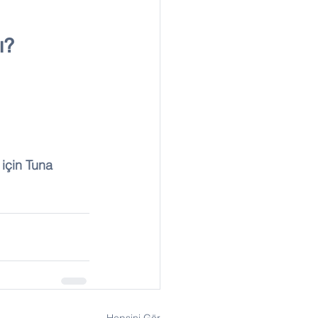
ı?
 için Tuna 