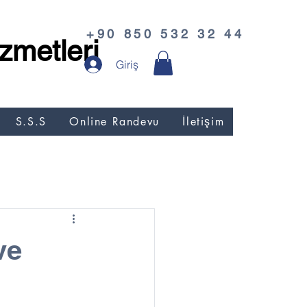
+90 850 532 32 44
zmetleri
Giriş
S.S.S
Online Randevu
İletişim
ve
l