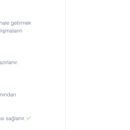
hale getirmek 
lışmaların 
ırlanır. 
ımından 
ası sağlanır. ✅ 