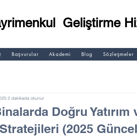
yrimenkul Geliştirme Hi
z
Başvurular
Akademi
Blog
Sözleşmeler
025
2 dakikada okunur
 Binalarda Doğru Yatırım 
Stratejileri (2025 Günce