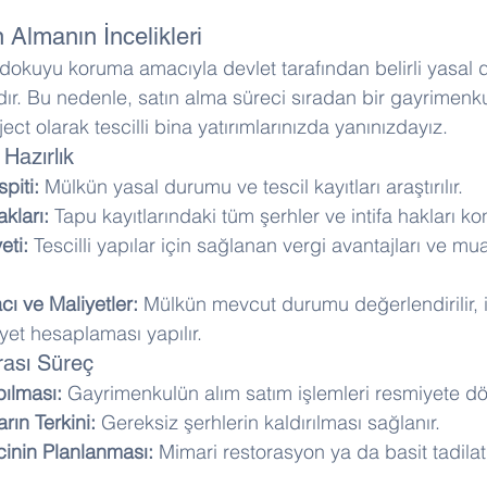
n Almanın İncelikleri
ihi dokuyu koruma amacıyla devlet tarafından belirli yasal
rdır. Bu nedenle, satın alma süreci sıradan bir gayrimen
ect olarak tescilli bina yatırımlarınızda yanınızdayız.
Hazırlık
piti:
 Mülkün yasal durumu ve tescil kayıtları araştırılır. 
akları:
 Tapu kayıtlarındaki tüm şerhler ve intifa hakları kont
eti:
 Tescilli yapılar için sağlanan vergi avantajları ve mua
cı ve Maliyetler:
 Mülkün mevcut durumu değerlendirilir, 
yet hesaplaması yapılır.
rası Süreç
pılması:
 Gayrimenkulün alım satım işlemleri resmiyete dö
rın Terkini:
 Gereksiz şerhlerin kaldırılması sağlanır. 
inin Planlanması:
 Mimari restorasyon ya da basit tadilat