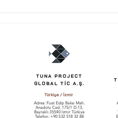
En Karlı Konut Yatırımı
Tesci
Hangi Bölgelerde Yapılır?
Risk
TUNA PROJECT
T
GLOBAL TİC A.Ş.
Türkiye / İzmir
Adres: Fuat Edip Baksı Mah.
Anadolu Cad. 175/1 D:13,
Bayraklı 35540 Izmir Türkiye
Telefon:
+90 532 518 32 88