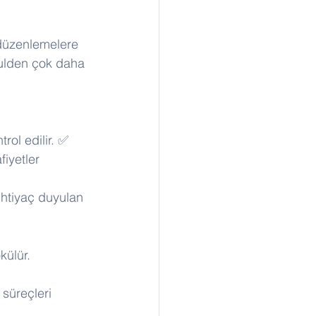
 düzenlemelere 
kulden çok daha 
rol edilir. ✅ 
fiyetler 
ihtiyaç duyulan 
külür. 
 süreçleri 