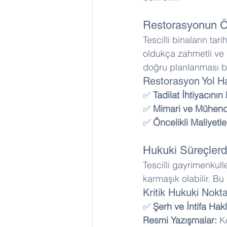
Restorasyonun 
Tescilli binaların t
oldukça zahmetli ve 
doğru planlanması b
Restorasyon Yol Ha
✅ 
Tadilat İhtiyacının
✅ 
Mimari ve Mühendis
✅ 
Öncelikli Maliyetle
Hukuki Süreçlerd
Tescilli gayrimenkull
karmaşık olabilir. Bu
Kritik Hukuki Nokta
✅ 
Şerh ve İntifa Hakl
Resmi Yazışmalar:
 K