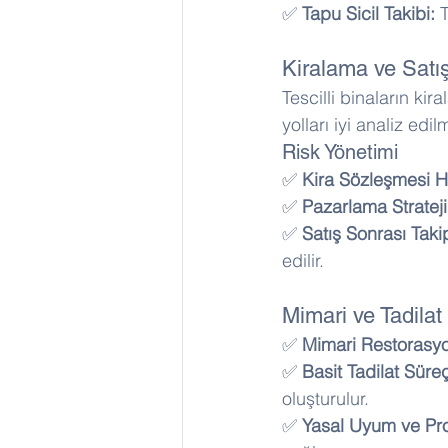
✅ 
Tapu Sicil Takibi:
 
Kiralama ve Satı
Tescilli binaların ki
yolları iyi analiz edilm
Risk Yönetimi
✅ 
Kira Sözleşmesi Ha
✅ 
Pazarlama Stratejil
✅ 
Satış Sonrası Taki
edilir.
Mimari ve Tadilat
✅ 
Mimari Restorasyon
✅ 
Basit Tadilat Süreç
oluşturulur. 
✅ 
Yasal Uyum ve Pro