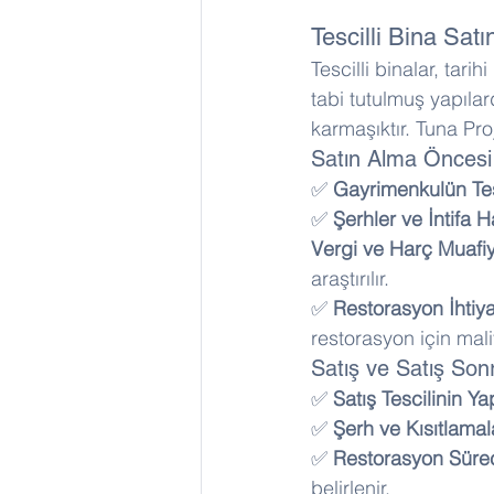
Tescilli Bina Satı
Tescilli binalar, tar
tabi tutulmuş yapıla
karmaşıktır. Tuna Proj
Satın Alma Öncesi 
✅ 
Gayrimenkulün Tes
✅ 
Şerhler ve İntifa H
Vergi ve Harç Muafiy
araştırılır. 
✅ 
Restorasyon İhtiya
restorasyon için mali
Satış ve Satış Son
✅ 
Satış Tescilinin Ya
✅ 
Şerh ve Kısıtlamala
✅ 
Restorasyon Sürec
belirlenir.