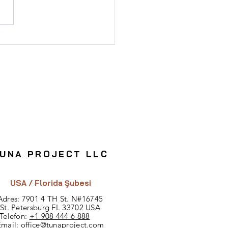
lli Bina Yatırımı:
ler ve Avantajlar
UNA PROJECT LLC
USA / Florida Şubesi
Adres: 7901 4 TH St.
N#
16745
St. Petersburg FL 33702 USA
Telefon:
+1 908 444 6 888
Email:
office@tunaproject.com