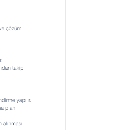
r ve çözüm 
. 
ndan takip 
dirme yapılır. 
a planı 
n alınması 