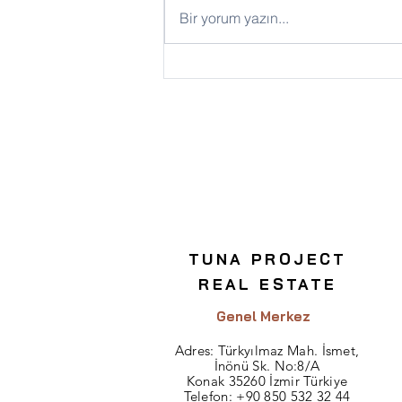
Bir yorum yazın...
Ticari Gayrimenkul
Yatırımında Dikkat Edilmesi
Gerekenler
TUNA PROJECT
REAL ESTATE
Genel Merkez
Adres:
Türkyılmaz Mah. İsmet,
İnönü Sk. No:8/A
Konak 35260 İzmir Türkiye
Telefon:
+90 850 532 32 44