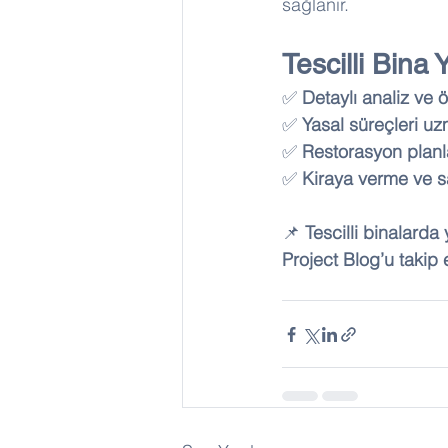
sağlanır.
Tescilli Bina 
✅ 
Detaylı analiz ve 
✅ 
Yasal süreçleri uz
✅ 
Restorasyon planla
✅ 
Kiraya verme ve sa
📌 
Tescilli binalarda
Project Blog’u takip 