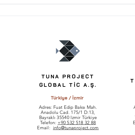
En Karlı Konut Yatırımı
Tesci
Hangi Bölgelerde Yapılır?
Risk
TUNA PROJECT
T
GLOBAL TİC A.Ş.
Türkiye / İzmir
Adres: Fuat Edip Baksı Mah.
Anadolu Cad. 175/1 D:13,
Bayraklı 35540 Izmir Türkiye
Telefon:
+90 532 518 32 88
Email:
info@tunaproject.com