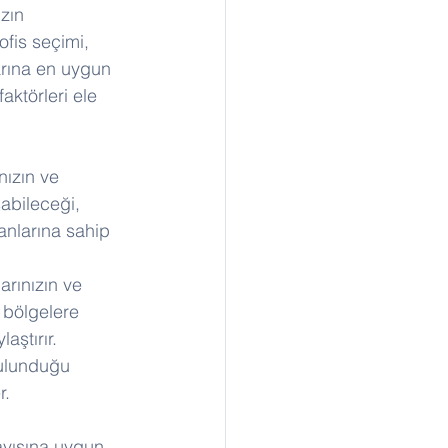
zın 
ofis seçimi, 
larına en uygun 
aktörleri ele 
nızın ve 
şabileceği, 
anlarına sahip 
larınızın ve 
 bölgelere 
laştırır.
bulunduğu 
r.
ayısına uygun 