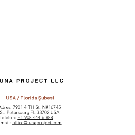
lli Bina Yatırımı:
ler ve Avantajlar
UNA PROJECT LLC
USA / Florida Şubesi
Adres: 7901 4 TH St.
N#
16745
St. Petersburg FL 33702 USA
Telefon:
+1 908 444 6 888
Email:
office@tunaproject.com