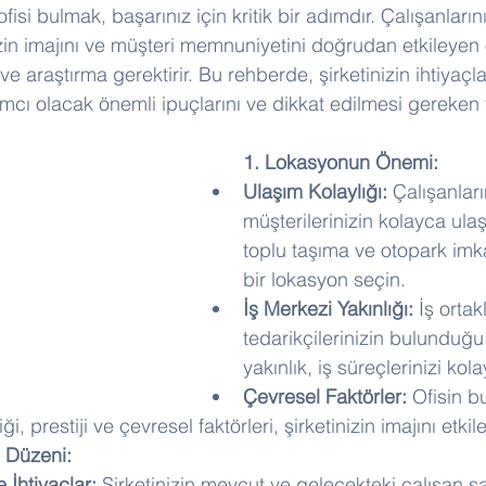
ofisi bulmak, başarınız için kritik bir adımdır. Çalışanlarını
inizin imajını ve müşteri memnuniyetini doğrudan etkileyen 
 ve araştırma gerektirir. Bu rehberde, şirketinizin ihtiyaç
mcı olacak önemli ipuçlarını ve dikkat edilmesi gereken f
1. Lokasyonun Önemi:
Ulaşım Kolaylığı:
 Çalışanları
müşterilerinizin kolayca ula
toplu taşıma ve otopark imk
bir lokasyon seçin.
İş Merkezi Yakınlığı:
 İş ortak
tedarikçilerinizin bulunduğu
yakınlık, iş süreçlerinizi kolay
Çevresel Faktörler:
 Ofisin 
, prestiji ve çevresel faktörleri, şirketinizin imajını etkile
 Düzeni:
 İhtiyaçlar:
 Şirketinizin mevcut ve gelecekteki çalışan s