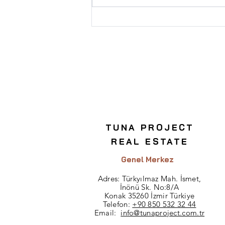
Ticari Gayrimenkul
Yatırımında Dikkat Edilmesi
Gerekenler
TUNA PROJECT
REAL ESTATE
Genel Merkez
Adres:
Türkyılmaz Mah. İsmet,
İnönü Sk. No:8/A
Konak 35260 İzmir Türkiye
Telefon:
+90 850 532 32 44
Email:
info@tunaproject.com.tr