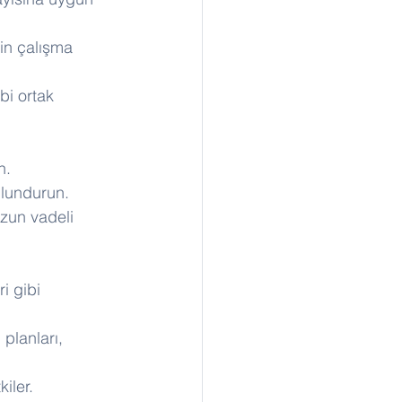
zin çalışma 
bi ortak 
n.
ulundurun.
uzun vadeli 
i gibi 
planları, 
kiler.