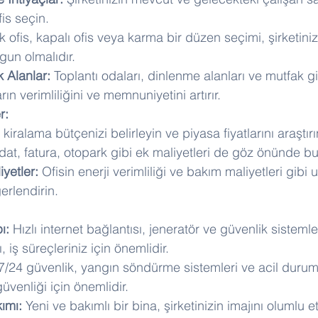
fis seçin.
k ofis, kapalı ofis veya karma bir düzen seçimi, şirketini
gun olmalıdır.
k Alanlar:
 Toplantı odaları, dinlenme alanları ve mutfak gi
arın verimliliğini ve memnuniyetini artırır.
r:
 kiralama bütçenizi belirleyin ve piyasa fiyatlarını araştırı
idat, fatura, otopark gibi ek maliyetleri de göz önünde b
yetler:
 Ofisin enerji verimliliği ve bakım maliyetleri gibi 
erlendirin.
ı:
 Hızlı internet bağlantısı, jeneratör ve güvenlik sistemler
, iş süreçleriniz için önemlidir.
7/24 güvenlik, yangın söndürme sistemleri ve acil durum 
güvenliği için önemlidir.
ımı:
 Yeni ve bakımlı bir bina, şirketinizin imajını olumlu et