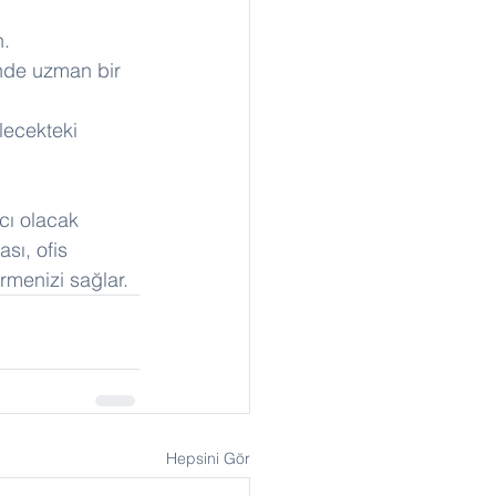
n.
inde uzman bir 
ecekteki 
cı olacak 
sı, ofis 
rmenizi sağlar.
Hepsini Gör