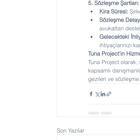
5. Sözleşme Şartları:
Kira Süresi:
 Şir
Sözleşme Detayl
avukattan destek
Gelecekteki İhti
ihtiyaçlarınızı 
Tuna Project'in Hizme
Tuna Project olarak, 
kapsamlı danışmanlık
gezileri ve sözleşme
Son Yazılar