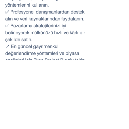
yöntemlerini kullanın.
✅ 
Profesyonel danışmanlardan destek 
alın ve veri kaynaklarından faydalanın.
✅ 
Pazarlama stratejilerinizi iyi 
belirleyerek mülkünüzü hızlı ve kârlı bir 
şekilde satın.
📌 
En güncel gayrimenkul 
değerlendirme yöntemleri ve piyasa 
analizleri için Tuna Project Blog’u takip 
edin!
 🚀
Hepsini Gör
Son Yazılar