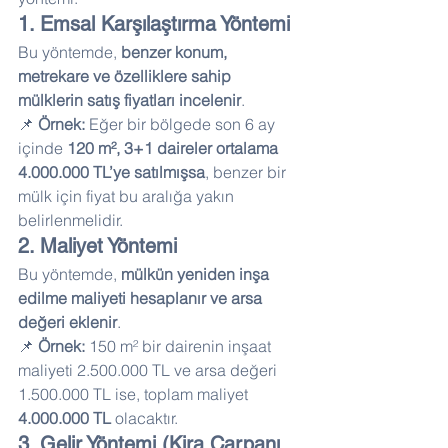
1. Emsal Karşılaştırma Yöntemi
Bu yöntemde, 
benzer konum, 
metrekare ve özelliklere sahip 
mülklerin satış fiyatları incelenir
.
📌 
Örnek:
 Eğer bir bölgede son 6 ay 
içinde 
120 m², 3+1 daireler ortalama 
4.000.000 TL’ye satılmışsa
, benzer bir 
mülk için fiyat bu aralığa yakın 
belirlenmelidir.
2. Maliyet Yöntemi
Bu yöntemde, 
mülkün yeniden inşa 
edilme maliyeti hesaplanır ve arsa 
değeri eklenir
.
📌 
Örnek:
 150 m² bir dairenin inşaat 
maliyeti 2.500.000 TL ve arsa değeri 
1.500.000 TL ise, toplam maliyet 
4.000.000 TL
 olacaktır.
3. Gelir Yöntemi (Kira Çarpanı 