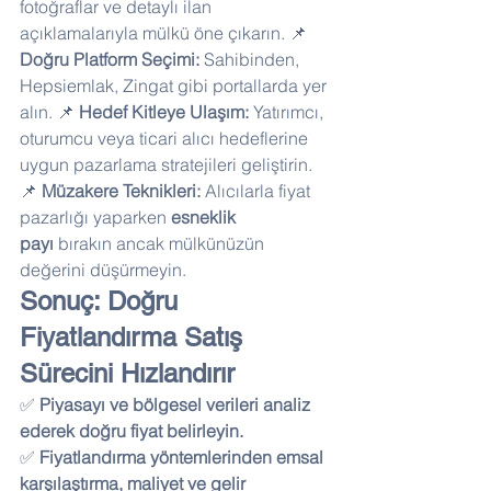
fotoğraflar ve detaylı ilan 
açıklamalarıyla mülkü öne çıkarın. 📌 
Doğru Platform Seçimi:
 Sahibinden, 
Hepsiemlak, Zingat gibi portallarda yer 
alın. 📌 
Hedef Kitleye Ulaşım:
 Yatırımcı, 
oturumcu veya ticari alıcı hedeflerine 
uygun pazarlama stratejileri geliştirin. 
📌 
Müzakere Teknikleri:
 Alıcılarla fiyat 
pazarlığı yaparken 
esneklik 
payı
 bırakın ancak mülkünüzün 
değerini düşürmeyin.
Sonuç: Doğru 
Fiyatlandırma Satış 
Sürecini Hızlandırır
✅ 
Piyasayı ve bölgesel verileri analiz 
ederek doğru fiyat belirleyin.
✅ 
Fiyatlandırma yöntemlerinden emsal 
karşılaştırma, maliyet ve gelir 